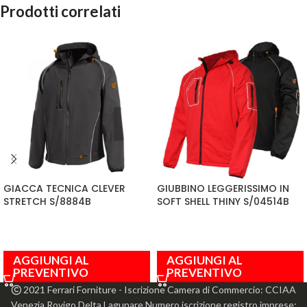
Prodotti correlati
GIACCA TECNICA CLEVER
GIUBBINO LEGGERISSIMO IN
STRETCH S/8884B
SOFT SHELL THINY S/04514B
AGGIUNGI AL
AGGIUNGI AL
PREVENTIVO
PREVENTIVO
2021 Ferrari Forniture - Iscrizione Camera di Commercio: CCIAA
Venezia Rovigo Delta Lagunare Numero iscrizione registro imprese: