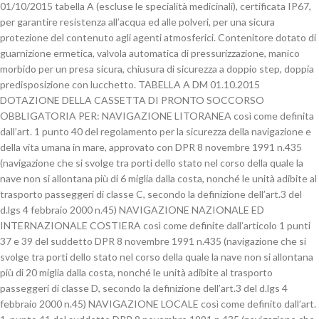
01/10/2015 tabella A (escluse le specialità medicinali), certificata IP67,
per garantire resistenza all’acqua ed alle polveri, per una sicura
protezione del contenuto agli agenti atmosferici. Contenitore dotato di
guarnizione ermetica, valvola automatica di pressurizzazione, manico
morbido per un presa sicura, chiusura di sicurezza a doppio step, doppia
predisposizione con lucchetto. TABELLA A DM 01.10.2015
DOTAZIONE DELLA CASSETTA DI PRONTO SOCCORSO
OBBLIGATORIA PER: NAVIGAZIONE LITORANEA così come definita
dall’art. 1 punto 40 del regolamento per la sicurezza della navigazione e
della vita umana in mare, approvato con DPR 8 novembre 1991 n.435
(navigazione che si svolge tra porti dello stato nel corso della quale la
nave non si allontana più di 6 miglia dalla costa, nonché le unità adibite al
trasporto passeggeri di classe C, secondo la definizione dell’art.3 del
d.lgs 4 febbraio 2000 n.45) NAVIGAZIONE NAZIONALE ED
INTERNAZIONALE COSTIERA così come definite dall’articolo 1 punti
37 e 39 del suddetto DPR 8 novembre 1991 n.435 (navigazione che si
svolge tra porti dello stato nel corso della quale la nave non si allontana
più di 20 miglia dalla costa, nonché le unità adibite al trasporto
passeggeri di classe D, secondo la definizione dell’art.3 del d.lgs 4
febbraio 2000 n.45) NAVIGAZIONE LOCALE così come definito dall’art.