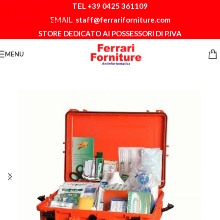
TEL +39 0425 361109
Skip to navigation
EMAIL
staff@ferrariforniture.com
Skip to main content
STORE DEDICATO AI POSSESSORI DI P.IVA
MENU