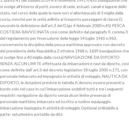
1, punto 41 del suddetto DPR 8 novembre 1991 n.435 (navigazione che
si svolge all’interno di porti, ovvero di rade, estuari, canali e lagune dello
stato, nel corso della quale la nave non si allontana più di 3 miglia dalla
costa, nonché per le unità adibite al trasporto passeggeri di classe D,
secondo la definizione dell’art.3 del D.lgs 4 febbraio 2000 n.45) PESCA
COSTIERA RAVVICINATA così come definito dal paragrafo 9, comma 3
del regolamento per l’esecuzione della legge 14 luglio 1965 n.963,
concernente la disciplina della pesca marittima approvato con decreto
del presidente della Repubblica 2 ottobre 1968 n. 1639 (navigazione che
si svolge fino a 40 miglia dalla costa) NAVIGAZIONE DA DIPORTO
SENZA ALCUN LIMITE effettuata da imbarcazioni e navi da diporto, così
come definite dall’ art.3 del decreto legislativo 18 luglio 2005 n.171, con
personale imbarcato ed impegnato in attività di noleggio. NAUTICA DA
DIPORTO, le dotazioni previste in tabella A devono essere presenti a
bordo solo nel caso in cui l’imbarcazione soddisfi tutti e tre i seguenti
requisiti: navigazione da diporto senza alcun limite presenza di
personale marittimo imbarcato ed iscritto a ruolino equipaggio
imbarcazione impiegata in attività di noleggio Optional ordinabile a
parte: saturimetro portatile da dito