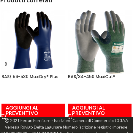
BAS/ 56-530 MaxiDry® Plus
BAS/34-450 MaxiCut®
AGGIUNGI AL
AGGIUNGI AL
PREVENTIVO
PREVENTIVO
2021 Ferrari Forniture - Iscrizione Camera di Commercio: CCIAA
Venezia Rovigo Delta Lagunare Numero iscrizione registro imprese: