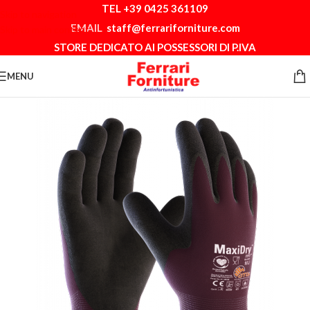
TEL +39 0425 361109
Skip to navigation
EMAIL
staff@ferrariforniture.com
Skip to main content
STORE DEDICATO AI POSSESSORI DI P.IVA
MENU