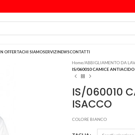
IN OFFERTA
CHI SIAMO
SERVIZI
NEWS
CONTATTI
Home
/
ABBIGLIAMENTO DA LA
IS/060010 CAMICE ANTIACID
IS/060010 
ISACCO
COLORE BIANCO
TAGLIA