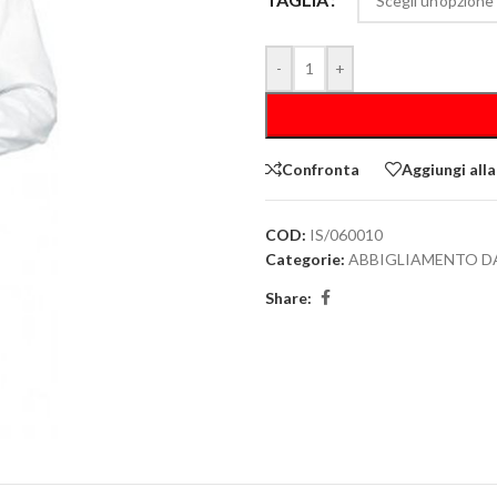
-
+
Confronta
Aggiungi alla
COD:
IS/060010
Categorie:
ABBIGLIAMENTO D
Share: