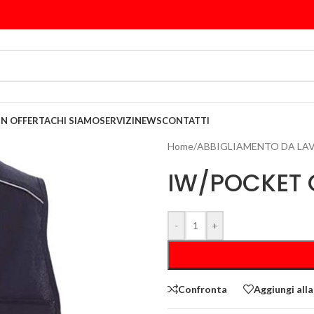
IN OFFERTA
CHI SIAMO
SERVIZI
NEWS
CONTATTI
Home
/
ABBIGLIAMENTO DA LA
IW/POCKET 
-
+
Confronta
Aggiungi alla