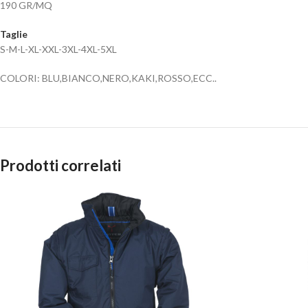
190 GR/MQ
Taglie
S-M-L-XL-XXL-3XL-4XL-5XL
COLORI: BLU,BIANCO,NERO,KAKI,ROSSO,ECC..
Prodotti correlati