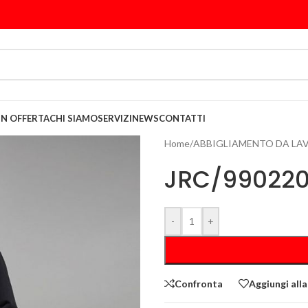
IN OFFERTA
CHI SIAMO
SERVIZI
NEWS
CONTATTI
Home
/
ABBIGLIAMENTO DA LA
JRC/990220
-
+
Confronta
Aggiungi alla