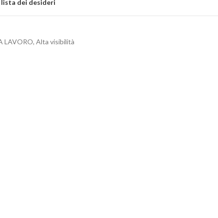
 lista dei desideri
A LAVORO
,
Alta visibilità