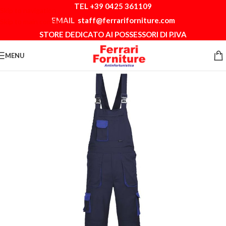
TEL +39 0425 361109
Skip to navigation
EMAIL
staff@ferrariforniture.com
Skip to main content
STORE DEDICATO AI POSSESSORI DI P.IVA
MENU