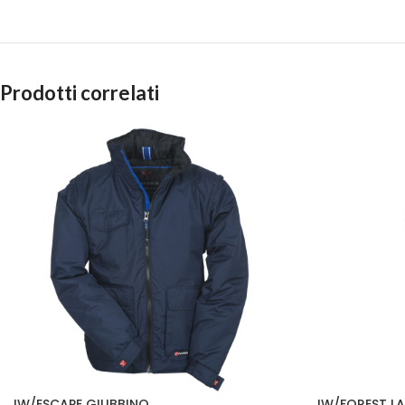
Prodotti correlati
IW/ESCAPE GIUBBINO
IW/FOREST L