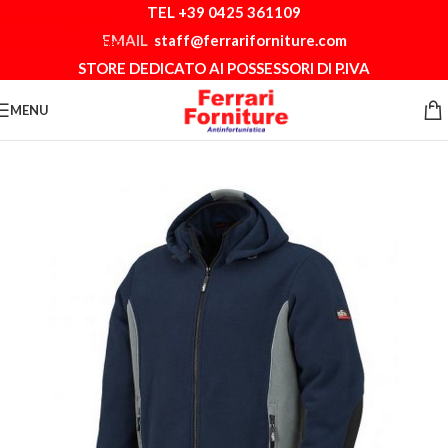
TEL +39 0425 361109
Skip to navigation
EMAIL
staff@ferrariforniture.com
Skip to main content
STORE DEDICATO AI POSSESSORI DI P.IVA
MENU