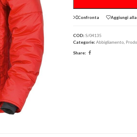
Confronta
Aggiungi alla
COD:
S/04135
Categorie:
Abbigliamento
,
Prodot
Share: