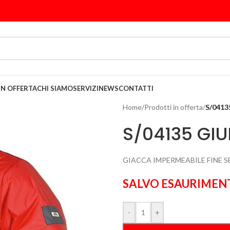
IN OFFERTA
CHI SIAMO
SERVIZI
NEWS
CONTATTI
Home
/
Prodotti in offerta
/
S/0413
S/04135 GI
GIACCA IMPERMEABILE FINE S
SALVO ESAURIMEN
-
+