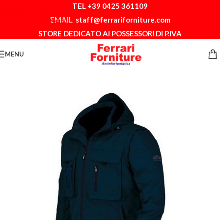
TEL +39 0425 361109
Skip to navigation
EMAIL
staff@ferrariforniture.com
Skip to main content
STORE DEDICATO AI POSSESSORI DI P.IVA
MENU