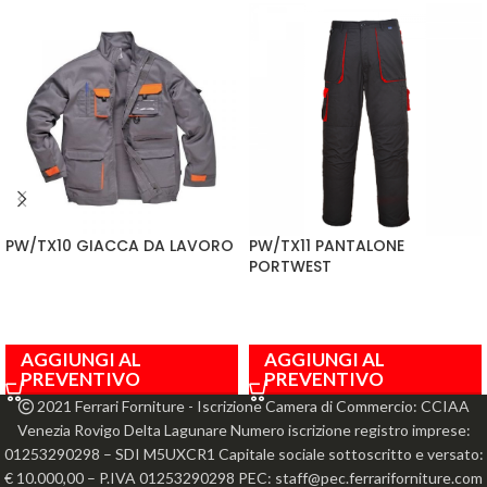
PW/TX10 GIACCA DA LAVORO
PW/TX11 PANTALONE
PORTWEST
AGGIUNGI AL
AGGIUNGI AL
PREVENTIVO
PREVENTIVO
2021 Ferrari Forniture - Iscrizione Camera di Commercio: CCIAA
Venezia Rovigo Delta Lagunare Numero iscrizione registro imprese:
01253290298 – SDI M5UXCR1 Capitale sociale sottoscritto e versato:
€ 10.000,00 – P.IVA 01253290298 PEC: staff@pec.ferrariforniture.com