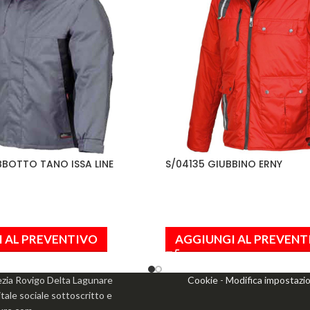
BBOTTO TANO ISSA LINE
S/04135 GIUBBINO ERNY
 AL PREVENTIVO
AGGIUNGI AL PREVENT
ezia Rovigo Delta Lagunare
Cookie
-
Modifica impostazi
le sociale sottoscritto e