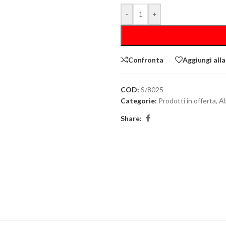
-
+
Confronta
Aggiungi alla
COD:
S/8025
Categorie:
Prodotti in offerta
,
Ab
Share: