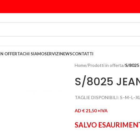
IN OFFERTA
CHI SIAMO
SERVIZI
NEWS
CONTATTI
Home
/
Prodotti in offerta
/
S/8025
S/8025 JEA
TAGLIE DISPONIBILI: S–M–L–X
AD € 21,50 +IVA
SALVO ESAURIMEN