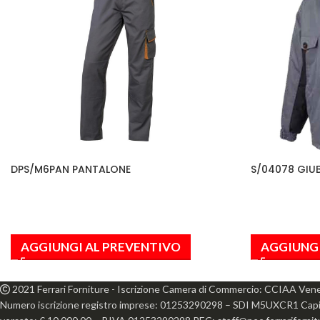
DPS/M6PAN PANTALONE
S/04078 GIU
AGGIUNGI AL PREVENTIVO
AGGIUNGI
2021 Ferrari Forniture - Iscrizione Camera di Commercio: CCIAA Ven
Numero iscrizione registro imprese: 01253290298 – SDI M5UXCR1 Capita