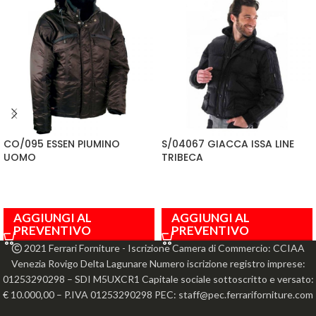
CO/095 ESSEN PIUMINO
S/04067 GIACCA ISSA LINE
UOMO
TRIBECA
AGGIUNGI AL
AGGIUNGI AL
PREVENTIVO
PREVENTIVO
2021 Ferrari Forniture - Iscrizione Camera di Commercio: CCIAA
Venezia Rovigo Delta Lagunare Numero iscrizione registro imprese:
01253290298 – SDI M5UXCR1 Capitale sociale sottoscritto e versato:
€ 10.000,00 – P.IVA 01253290298 PEC: staff@pec.ferrariforniture.com