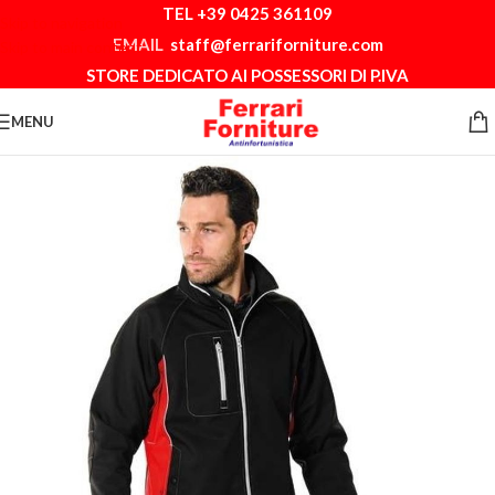
TEL +39 0425 361109
Skip to navigation
EMAIL
staff@ferrariforniture.com
Skip to main content
STORE DEDICATO AI POSSESSORI DI P.IVA
MENU