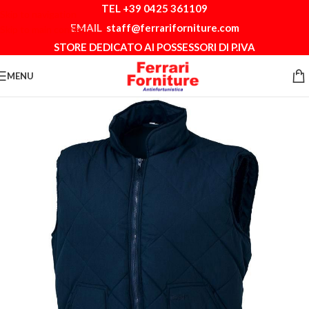
TEL +39 0425 361109
Skip to navigation
EMAIL
staff@ferrariforniture.com
Skip to main content
STORE DEDICATO AI POSSESSORI DI P.IVA
MENU