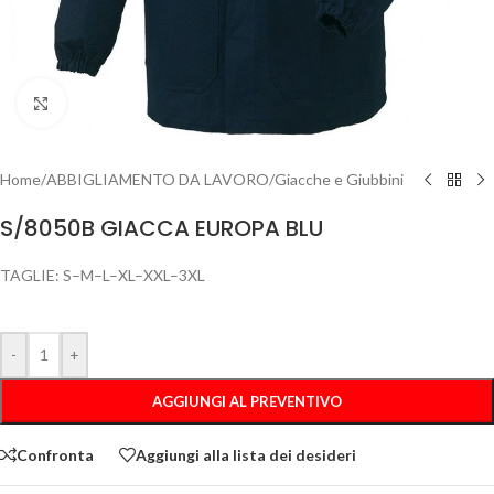
Clicca per ingrandire
Home
/
ABBIGLIAMENTO DA LAVORO
/
Giacche e Giubbini
S/8050B GIACCA EUROPA BLU
TAGLIE: S–M–L–XL–XXL–3XL
-
+
AGGIUNGI AL PREVENTIVO
Confronta
Aggiungi alla lista dei desideri