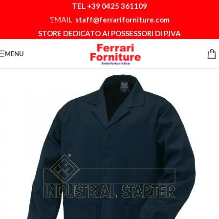
TEL +39 0425 361109
Skip to navigation
EMAIL
staff@ferrariforniture.com
Skip to main content
STORE DEDICATO AI POSSESSORI DI P.IVA
MENU