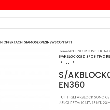
IN OFFERTA
CHI SIAMO
SERVIZI
NEWS
CONTATTI
Home
/
ANTINFORTUNISTICA
/
D
S/AKBLOCK05 DISPOSITIVO R
S/AKBLOCK0
EN360
TUTTI GLI AKBLOCK SONO CERT
LUNGHEZZA:10 MT, 15 MT, 20 MT