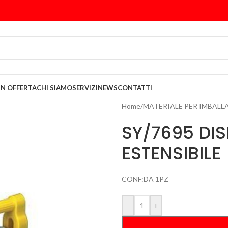
IN OFFERTA
CHI SIAMO
SERVIZI
NEWS
CONTATTI
Home
/
MATERIALE PER IMBAL
SY/7695 DIS
ESTENSIBILE
CONF:DA 1PZ
-
+