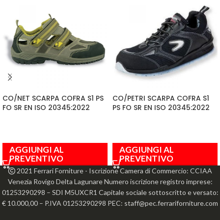
CO/NET SCARPA COFRA S1 PS
CO/PETRI SCARPA COFRA S1
FO SR EN ISO 20345:2022
PS FO SR EN ISO 20345:2022
AGGIUNGI AL
AGGIUNGI AL
PREVENTIVO
PREVENTIVO
2021 Ferrari Forniture - Iscrizione Camera di Commercio: CCIAA
Venezia Rovigo Delta Lagunare Numero iscrizione registro imprese:
01253290298 – SDI M5UXCR1 Capitale sociale sottoscritto e versato:
€ 10.000,00 – P.IVA 01253290298 PEC: staff@pec.ferrariforniture.com