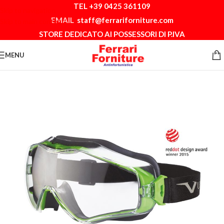
TEL +39 0425 361109
Skip to navigation
EMAIL
staff@ferrariforniture.com
Skip to main content
STORE DEDICATO AI POSSESSORI DI P.IVA
MENU