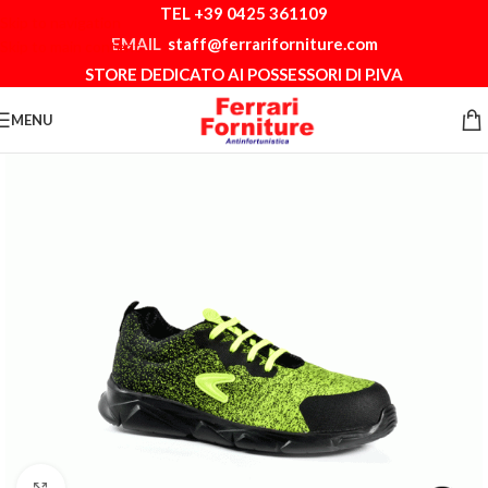
TEL +39 0425 361109
Skip to navigation
EMAIL
staff@ferrariforniture.com
Skip to main content
STORE DEDICATO AI POSSESSORI DI P.IVA
MENU