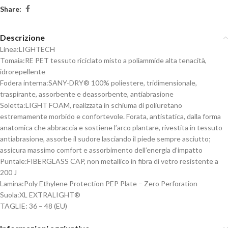
Share:
Descrizione
Linea:
LIGHTECH
Tomaia:
RE PET tessuto riciclato misto a poliammide alta tenacità,
idrorepellente
Fodera interna:
SANY-DRY® 100% poliestere, tridimensionale,
traspirante, assorbente e deassorbente, antiabrasione
Soletta:
LIGHT FOAM, realizzata in schiuma di poliuretano
estremamente morbido e confortevole. Forata, antistatica, dalla forma
anatomica che abbraccia e sostiene l’arco plantare, rivestita in tessuto
antiabrasione, assorbe il sudore lasciando il piede sempre asciutto;
assicura massimo comfort e assorbimento dell’energia d’impatto
Puntale:
FIBERGLASS CAP, non metallico in fibra di vetro resistente a
200 J
Lamina:
Poly Ethylene Protection PEP Plate – Zero Perforation
Suola:
XL EXTRALIGHT®
TAGLIE: 36 – 48 (EU)