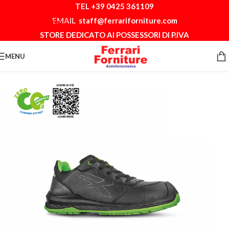
TEL +39 0425 361109
Skip to navigation
EMAIL
staff@ferrariforniture.com
Skip to main content
STORE DEDICATO AI POSSESSORI DI P.IVA
MENU