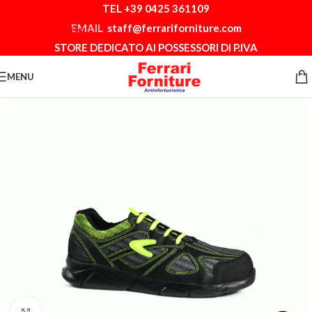
TEL +39 0425 361109
Skip to navigation
EMAIL
staff@ferrariforniture.com
Skip to main content
STORE DEDICATO AI POSSESSORI DI P.IVA
MENU