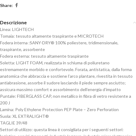
Share:
Descrizione
Linea:
LIGHTECH
Tomaia:
tessuto altamente traspirante e MICROTECH
Fodera interna :
SANY-DRY® 100% poliestere, tridimensionale,
traspirante, assorbente
Fodera esterna:
tessuto altamente traspirante
Soletta:
LIGHT FOAM, realizzata in schiuma di poliuretano
estremamente morbido e confortevole. Forata, antistatica, dalla forma
anatomica che abbraccia e sostiene l’arco plantare, rivestita in tessuto
antiabrasione, assorbe il sudore lasciando il piede sempre asciutto;
assicura massimo comfort e assorbimento dell’energia d’impatto
Puntale:
FIBERGLASS CAP, non metallico in fibra di vetro resistente a
200 J
Lamina:
Poly Ethylene Protection PEP Plate – Zero Perforation
Suola:
XL EXTRALIGHT®
TAGLIE 39/48
Settori di utilizzo:
questa linea è consigliata per i seguenti settori: