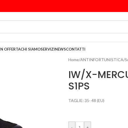
IN OFFERTA
CHI SIAMO
SERVIZI
NEWS
CONTATTI
Home
/
ANTINFORTUNISTICA
/
S
IW/X-MERCU
S1PS
TAGLIE: 35- 48 (EU)
-
+