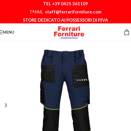
TEL +39 0425 361109
Skip to navigation
EMAIL
staff@ferrariforniture.com
Skip to main content
STORE DEDICATO AI POSSESSORI DI P.IVA
MENU