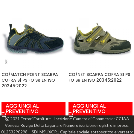
CO/MATCH POINT SCARPA
CO/NET SCARPA COFRA S1 PS
COFRA S1 PS FO SR EN ISO
FO SR EN ISO 20345:2022
20345:2022
AGGIUNGI AL
AGGIUNGI AL
PREVENTIVO
PREVENTIVO
2021 Ferrari Forniture - Iscrizione Camera di Commercio: CCIAA
Venezia Rovigo Delta Lagunare Numero iscrizione registro imprese:
01253290298 – SDI M5UXCR1 Capitale sociale sottoscritto e versato: