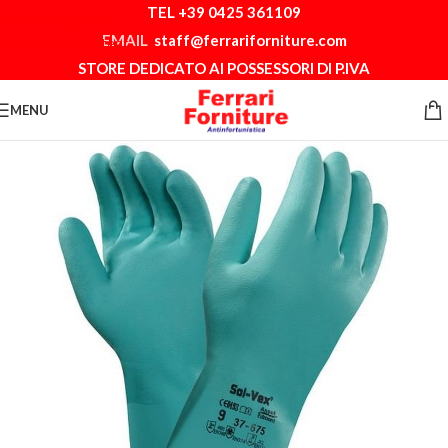
TEL +39 0425 361109
Skip to navigation
EMAIL
staff@ferrariforniture.com
Skip to main content
STORE DEDICATO AI POSSESSORI DI P.IVA
MENU