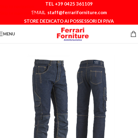
TEL +39 0425 361109
Skip to navigation
EMAIL
staff@ferrariforniture.com
Skip to main content
STORE DEDICATO AI POSSESSORI DI P.IVA
MENU