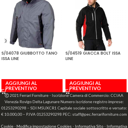
S/04078 GIUBBOTTO TANO
S/04519 GIACCA BOLT ISSA
ISSA LINE
LINE
AGGIUNGI AL
AGGIUNGI AL
PREVENTIVO
PREVENTIVO
2021 Ferrari Forniture - Iscrizione Camera di Commercio: CCIAA
Venezia Rovigo Delta Lagunare Numero iscrizione registro imprese:
01253290298 – SDI M5UXCR1 Capitale sociale sottoscritto e versato:
€ 10.000,00 – P.IVA 01253290298 PEC: staff@pec.ferrariforniture.com
Cookie
-
Modifica impostazione Cookies
-
Informativa Sito
-
Informativa