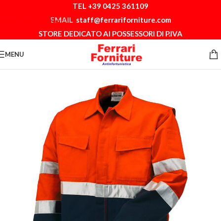
TEL +39 0425 361109
Skip to navigation
EMAIL
staff@ferrariforniture.com
Skip to main content
STORE DEDICATO AI POSSESSORI DI P.IVA
MENU