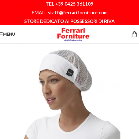
TEL +39 0425 361109
Skip to navigation
EMAIL
staff@ferrariforniture.com
Skip to main content
STORE DEDICATO AI POSSESSORI DI P.IVA
MENU