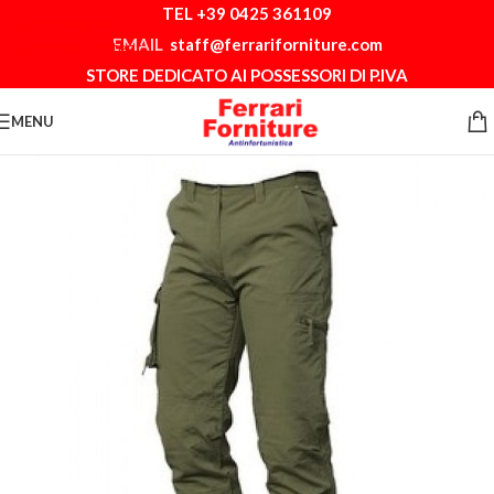
TEL +39 0425 361109
Skip to navigation
EMAIL
staff@ferrariforniture.com
Skip to main content
STORE DEDICATO AI POSSESSORI DI P.IVA
MENU