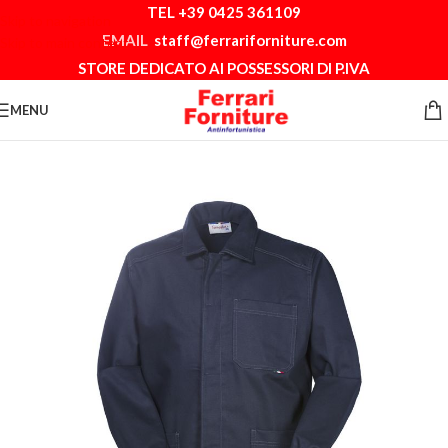
TEL +39 0425 361109
Skip to navigation
EMAIL
staff@ferrariforniture.com
Skip to main content
STORE DEDICATO AI POSSESSORI DI P.IVA
MENU